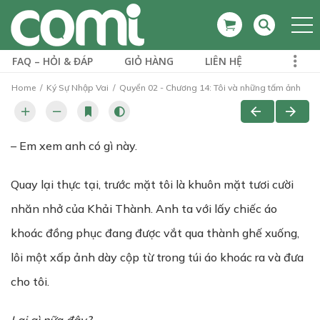
FAQ – HỎI & ĐÁP
GIỎ HÀNG
LIÊN HỆ
Home
Ký Sự Nhập Vai
Quyển 02 - Chương 14: Tôi và những tấm ảnh
– Em xem anh có gì này.
Quay lại thực tại, trước mặt tôi là khuôn mặt tươi cười
nhăn nhở của Khải Thành. Anh ta với lấy chiếc áo
khoác đồng phục đang được vắt qua thành ghế xuống,
lôi một xấp ảnh dày cộp từ trong túi áo khoác ra và đưa
cho tôi.