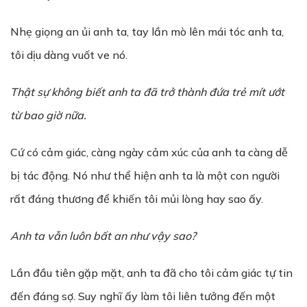
Nhẹ giọng an ủi anh ta, tay lần mò lên mái tóc anh ta,
tôi dịu dàng vuốt ve nó.
Th
ậ
t s
ự
không bi
ế
t anh ta đã tr
ở
thành đ
ứ
a tr
ẻ
mít
ướ
t
t
ừ
bao gi
ờ
n
ữ
a.
Cứ có cảm giác, càng ngày cảm xúc của anh ta càng dễ
bị tác động. Nó như thể hiện anh ta là một con người
rất đáng thương để khiến tôi mủi lòng hay sao ấy.
Anh ta vẫn luôn bất an như vậy sao?
Lần đầu tiên gặp mặt, anh ta đã cho tôi cảm giác tự tin
đến đáng sợ. Suy nghĩ ấy làm tôi liên tưởng đến một