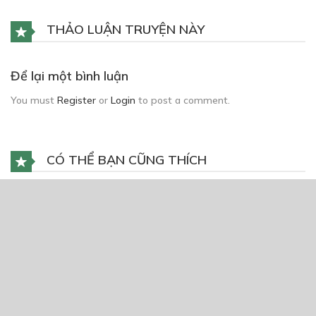
THẢO LUẬN TRUYỆN NÀY
Để lại một bình luận
You must
Register
or
Login
to post a comment.
CÓ THỂ BẠN CŨNG THÍCH
Nàng tiên cá ngoại truyện
03/08/2021
Tầm Sư Phục Ma Lục
01/07/2020