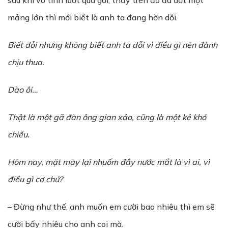
sau khi vô tình lướt qua gối, thấy trên đó đã ướt một
mảng lớn thì mới biết là anh ta đang hờn dỗi.
Bi
ế
t d
ỗ
i nh
ư
ng không bi
ế
t anh ta d
ỗ
i vì đi
ề
u gì nên đành
ch
ị
u thua.
Dào ôi…
Th
ậ
t là một gã đàn ông gian x
ả
o, cũng là m
ộ
t k
ẻ
khó
chi
ề
u.
Hôm nay, m
ặ
t mày l
ạ
i nhu
ố
m đ
ầ
y n
ướ
c m
ắ
t là vì ai, vì
đi
ề
u gì c
ơ
ch
ứ
?
– Đừng như thế, anh muốn em cười bao nhiêu thì em sẽ
cười bấy nhiêu cho anh coi mà.