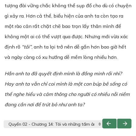
tượng đài vững chắc không thể sụp đổ cho dù có chuyện
gì xảy ra. Hơn cả thể, biểu hiện của anh ta còn tạo ra
một rào cản rất chặt chẽ bao trọn lấy thân mình để
không một ai có thể vượt qua được. Nhưng mới vừa xác
định rõ
“tôi”
, anh ta lại trở nên dễ gần hơn bao giờ hết
và ngày càng có xu hướng dễ mềm lòng nhiều hơn.
H
ẳ
n anh ta đã quy
ế
t đ
ị
nh mình là đ
ồ
ng minh r
ồ
i nh
ỉ
?
Hay anh ta vẫn chỉ coi mình là một con búp bê sống có
thể nghe hiểu và cảm thông cho người có nhiều nỗi niềm
đang cần nơi để trút bỏ như anh ta?