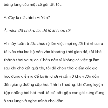
bóng lưng của một cô gái tết tóc.
A, đây là nữ chính Vi Yến?
À, mình đã nh
ớ
ra lúc đó là khi nào r
ồ
i.
Vì mấy tuần trước chưa rộ lên việc mọi người thi nhau rủ
tôi vào câu lạc bộ nên vào khoảng thời gian đó, tôi khá
thảnh thơi và tự do. Chán nản vì không có việc gì làm
sau khi chờ kết quả thi, tôi đã chọn thời điểm các giờ
học đang diễn ra để luyện chơi vĩ cầm ở khu vườn dẫn
đến giảng đường cấp hai. Thỉnh thoảng, khi đang luyện
tập những bài hát mới, tôi sẽ bắt gặp con gái cưng đứng
ở sau lưng và nghe mình chơi đàn.