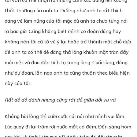
tôi vẫn có thể nhận ra những cảm xúc đang lên xuống
thất thường của anh ta. Dường như anh ta rất thích
dáng vẻ làm nũng của tôi mặc dù anh ta chưa từng nói
ra bao giờ. Cũng không biết mình có đoán đúng hay
không nên tôi cứ tỏ vẻ ỷ lại hoặc trở thành một chỗ dựa
để anh ta có thể dễ dàng thả lỏng khuôn mặt tràn đầy
mỏi mệt và đau đớn tích tụ trong lòng. Cuối cùng, đúng
như dự đoán, lần nào anh ta cũng thuận theo biểu hiện
này của tôi.
R
ấ
t d
ễ
d
ỗ
dành nh
ư
ng cũng r
ấ
t d
ễ
gi
ậ
n d
ỗ
i vu v
ơ
.
Không hài lòng thì cười cười nói nói như mình vui lắm.
Lúc quay đi lại trộm rơi nước mắt cả đêm. Đến sáng hôm