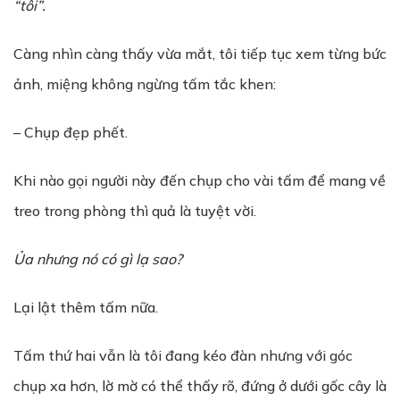
“tôi”.
Càng nhìn càng thấy vừa mắt, tôi tiếp tục xem từng bức
ảnh, miệng không ngừng tấm tắc khen:
– Chụp đẹp phết.
Khi nào gọi người này đến chụp cho vài tấm để mang về
treo trong phòng thì quả là tuyệt vời.
Ủ
a nh
ư
ng n
ó
c
ó
g
ì
l
ạ
sao?
Lại lật thêm tấm nữa.
Tấm thứ hai vẫn là tôi đang kéo đàn nhưng với góc
chụp xa hơn, lờ mờ có thể thấy rõ, đứng ở dưới gốc cây là