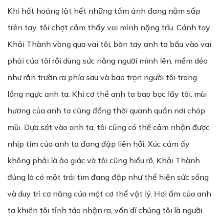
Khi hốt hoảng lật hết những tấm ảnh đang nằm sấp
trên tay, tôi chợt cảm thấy vai mình nặng trĩu. Cánh tay
Khải Thành vòng qua vai tôi, bàn tay anh ta bấu vào vai
phải của tôi rồi dùng sức nâng người mình lên, mềm dẻo
như rắn trườn ra phía sau và bao trọn người tôi trong
lồng ngực anh ta. Khi cơ thể anh ta bao bọc lấy tôi, mùi
hương của anh ta cũng đồng thời quanh quẩn nơi chóp
mũi. Dựa sát vào anh ta, tôi cũng có thể cảm nhận được
nhịp tim của anh ta đang đập liên hồi. Xúc cảm ấy
không phải là ảo giác và tôi cũng hiểu rõ, Khải Thành
đúng là có một trái tim đang đập như thể hiện sức sống
và duy trì cơ năng của một cơ thể vật lý. Hơi ấm của anh
ta khiến tôi tỉnh táo nhận ra, vốn dĩ chúng tôi là người