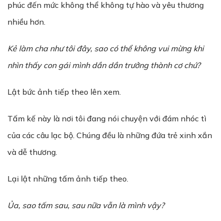
phúc đến mức không thể không tự hào và yêu thương
nhiều hơn.
K
ẻ
làm cha nh
ư
tôi đây, sao có th
ể
không vui m
ừ
ng khi
nhìn th
ấ
y con gái mình d
ầ
n d
ầ
n tr
ưở
ng thành c
ơ
ch
ứ
?
Lật bức ảnh tiếp theo lên xem.
Tấm kế này là nơi tôi đang nói chuyện với đám nhóc tì
của các câu lạc bộ. Chúng đều là những đứa trẻ xinh xắn
và dễ thương.
Lại lật những tấm ảnh tiếp theo.
Ủ
a, sao t
ấ
m sau, sau n
ữ
a v
ẫ
n là mình v
ậ
y?