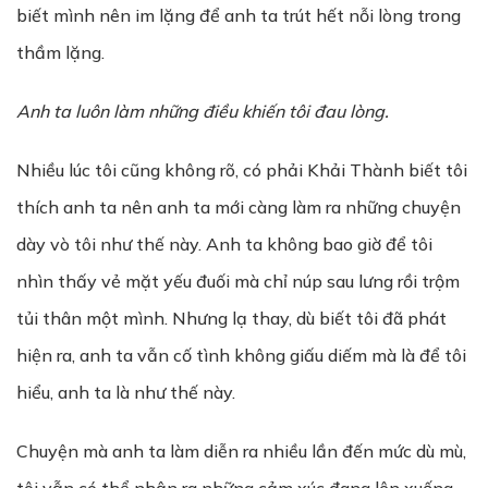
biết mình nên im lặng để anh ta trút hết nỗi lòng trong
thầm lặng.
Anh ta luôn làm nh
ữ
ng đi
ề
u khi
ế
n tôi đau lòng.
Nhiều lúc tôi cũng không rõ, có phải Khải Thành biết tôi
thích anh ta nên anh ta mới càng làm ra những chuyện
dày vò tôi như thế này. Anh ta không bao giờ để tôi
nhìn thấy vẻ mặt yếu đuối mà chỉ núp sau lưng rồi trộm
tủi thân một mình. Nhưng lạ thay, dù biết tôi đã phát
hiện ra, anh ta vẫn cố tình không giấu diếm mà là để tôi
hiểu, anh ta là như thế này.
Chuyện mà anh ta làm diễn ra nhiều lần đến mức dù mù,