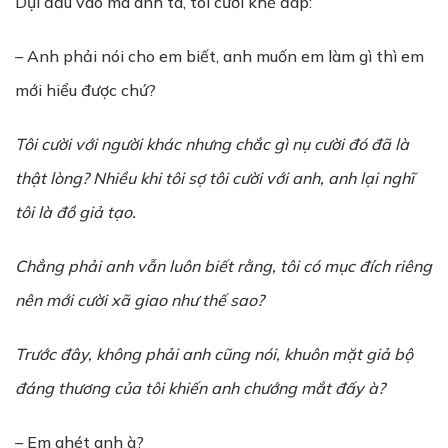
Dụi đầu vào má anh ta, tôi cười khẽ đáp:
– Anh phải nói cho em biết, anh muốn em làm gì thì em
mới hiểu được chứ?
Tôi c
ườ
i v
ớ
i ng
ườ
i khác nh
ư
ng ch
ắ
c gì n
ụ
c
ườ
i đó đã là
th
ậ
t lòng? Nhiều khi tôi s
ợ
tôi c
ườ
i v
ớ
i anh, anh l
ạ
i nghĩ
tôi là đ
ồ
gi
ả
t
ạ
o.
Ch
ẳ
ng ph
ả
i anh v
ẫ
n luôn bi
ế
t r
ằ
ng, tôi có m
ụ
c đích riêng
nên m
ớ
i c
ườ
i xã giao nh
ư
th
ế
sao?
Tr
ướ
c đây,
không
ph
ả
i anh cũng
nói
, khuôn m
ặ
t gi
ả
b
ộ
đáng th
ươ
ng c
ủ
a tôi khi
ế
n anh ch
ướ
ng m
ắ
t đ
ấ
y à?
– Em ghét anh à?