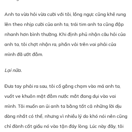
Anh ta vừa hỏi vừa cười với tôi, lồng ngực cũng khẽ rung
lên theo nhịp cười của anh ta, trái tim anh ta cũng đập
nhanh hơn bình thường. Khi định phủ nhận câu hỏi của
anh ta, tôi chợt nhận ra, phần vải trên vai phải của
mình đã ướt đẫm.
L
ạ
i n
ữ
a.
Đưa tay phải ra sau, tôi cố gắng chạm vào má anh ta,
vuốt ve khuôn mặt đẫm nước mắt đang dụi vào vai
mình. Tôi muốn an ủi anh ta bằng tất cả những lời dịu
dàng nhất có thể, nhưng vì nhiều lý do khó nói nên cũng
chỉ đành cất giấu nó vào tận đáy lòng. Lúc này đây, tôi