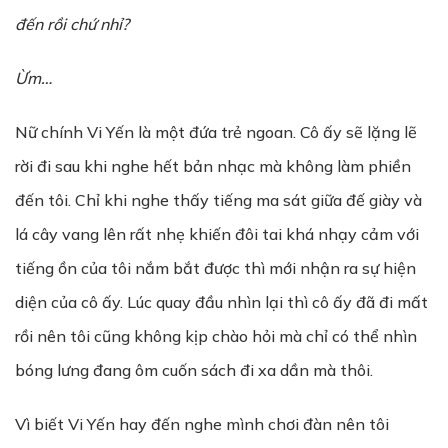
đ
ế
n r
ồ
i ch
ứ
nh
ỉ
?
Ừm…
Nữ chính Vi Yến là một đứa trẻ ngoan. Cô ấy sẽ lặng lẽ
rời đi sau khi nghe hết bản nhạc mà không làm phiền
đến tôi. Chỉ khi nghe thấy tiếng ma sát giữa đế giày và
lá cây vang lên rất nhẹ khiến đôi tai khá nhạy cảm với
tiếng ồn của tôi nắm bắt được thì mới nhận ra sự hiện
diện của cô ấy. Lúc quay đầu nhìn lại thì cô ấy đã đi mất
rồi nên tôi cũng không kịp chào hỏi mà chỉ có thể nhìn
bóng lưng đang ôm cuốn sách đi xa dần mà thôi.
Vì biết Vi Yến hay đến nghe mình chơi đàn nên tôi