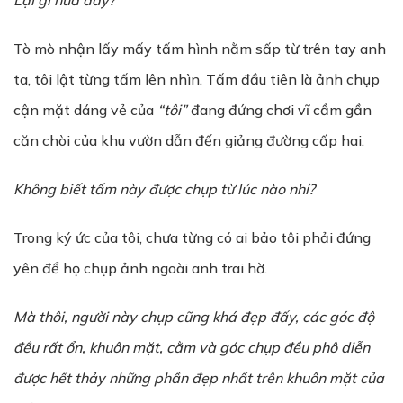
L
ạ
i gì n
ữ
a đây?
Tò mò nhận lấy mấy tấm hình nằm sấp từ trên tay anh
ta, tôi lật từng tấm lên nhìn. Tấm đầu tiên là ảnh chụp
cận mặt dáng vẻ của
“tôi”
đang đứng chơi vĩ cầm gần
căn chòi của khu vườn dẫn đến giảng đường cấp hai.
Không bi
ế
t t
ấ
m này đ
ượ
c ch
ụ
p t
ừ
lúc nào nh
ỉ
?
Trong ký ức của tôi, chưa từng có ai bảo tôi phải đứng
yên để họ chụp ảnh ngoài anh trai hờ.
Mà thôi, ng
ườ
i này ch
ụ
p cũng khá đ
ẹ
p đ
ấ
y, các góc đ
ộ
đ
ề
u r
ấ
t
ổ
n, khuôn m
ặ
t, c
ằ
m và góc ch
ụ
p đ
ề
u phô di
ễ
n
đ
ượ
c h
ế
t thảy nh
ữ
ng ph
ầ
n đ
ẹ
p nh
ấ
t trên khuôn m
ặ
t c
ủ
a