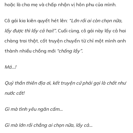
hoặc là cha mẹ và chấp nhận vị hôn phu của mình.
Cô gái kia kiên quyết hét lên:
“L
ớ
n r
ồ
i ai còn ch
ọ
n n
ữ
a,
l
ấ
y đ
ượ
c thì l
ấ
y c
ả
hai!”.
Cuối cùng, cô gái này lấy cả hai
chàng trai thật, cốt truyện chuyển từ chỉ một mình anh
thành nhiều chồng mới
“chống lầy”.
Má…!
Qu
ỷ
th
ầ
n thiên đ
ị
a
ơ
i, k
ế
t truy
ệ
n c
ứ
ph
ả
i g
ọ
i là ch
ấ
t nh
ư
n
ướ
c c
ấ
t!
Gì mà tình yêu ngăn
c
ấ
m
…
G
ì mà l
ớ
n r
ồ
i ch
ẳ
ng ai ch
ọ
n n
ữ
a, l
ấ
y
c
ả
…