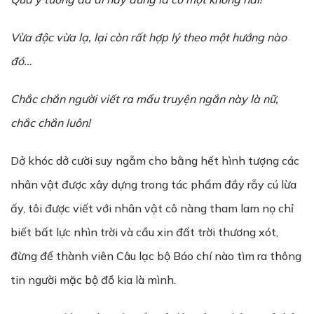
V
ừ
a đ
ộ
c v
ừ
a l
ạ
, l
ạ
i còn r
ấ
t h
ợ
p lý theo m
ộ
t h
ướ
ng nào
đó…
Chắc chắn người viết ra mẩu truyện ngắn này là nữ,
chắc chắn luôn!
Dở khóc dở cười suy ngẫm cho bằng hết hình tượng các
nhân vật được xây dựng trong tác phẩm đầy rẫy cú lừa
ấy, tôi được viết với nhân vật cô nàng tham lam nọ chỉ
biết bất lực nhìn trời và cầu xin đất trời thương xót,
đừng để thành viên Câu lạc bộ Báo chí nào tìm ra thông
tin người mặc bộ đồ kia là mình.