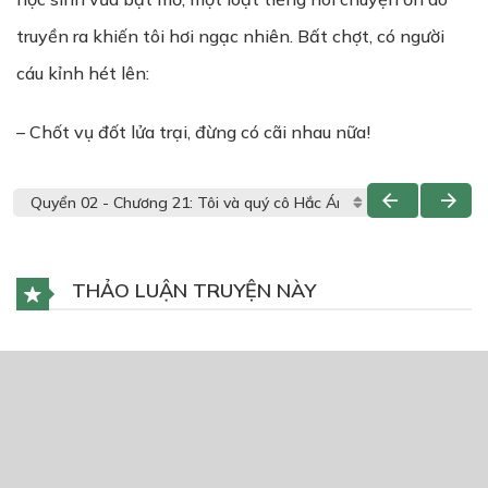
truyền ra khiến tôi hơi ngạc nhiên. Bất chợt, có người
cáu kỉnh hét lên:
– Chốt vụ đốt lửa trại, đừng có cãi nhau nữa!
THẢO LUẬN TRUYỆN NÀY
Để lại một bình luận
You must
Register
or
Login
to post a comment.