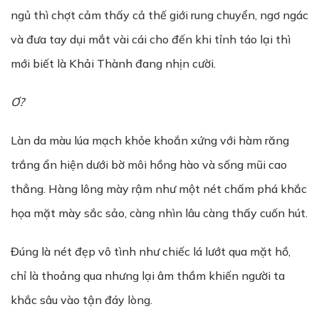
ngủ thì chợt cảm thấy cả thế giới rung chuyển, ngơ ngác
và đưa tay dụi mắt vài cái cho đến khi tỉnh táo lại thì
mới biết là Khải Thành đang nhịn cười.
Ơ?
Làn da màu lúa mạch khỏe khoắn xứng với hàm răng
trắng ẩn hiện dưới bờ môi hồng hào và sống mũi cao
thẳng. Hàng lông mày rậm như một nét chấm phá khắc
họa mặt mày sắc sảo, càng nhìn lâu càng thấy cuốn hút.
Đúng là nét đẹp vô tình như chiếc lá lướt qua mặt hồ,
chỉ là thoảng qua nhưng lại âm thầm khiến người ta
khắc sâu vào tận đáy lòng.