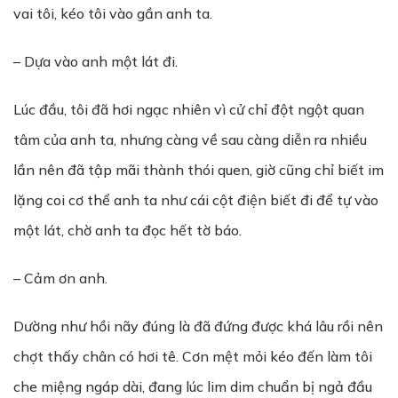
vai tôi, kéo tôi vào gần anh ta.
– Dựa vào anh một lát đi.
Lúc đầu, tôi đã hơi ngạc nhiên vì cử chỉ đột ngột quan
tâm của anh ta, nhưng càng về sau càng diễn ra nhiều
lần nên đã tập mãi thành thói quen, giờ cũng chỉ biết im
lặng coi cơ thể anh ta như cái cột điện biết đi để tự vào
một lát, chờ anh ta đọc hết tờ báo.
– Cảm ơn anh.
Dường như hồi nãy đúng là đã đứng được khá lâu rồi nên
chợt thấy chân có hơi tê. Cơn mệt mỏi kéo đến làm tôi
che miệng ngáp dài, đang lúc lim dim chuẩn bị ngả đầu