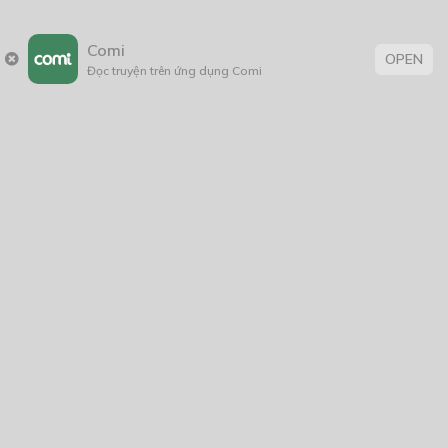
26/01/2024
Comi
OPEN
Đọc truyện trên ứng dụng Comi
Thẻ:
âm mưu thủ đoạn
,
bảo vệ môi trường
,
BL
,
boy love
,
con nhà giàu
,
Đời Thường
,
fantasy
,
Học Đường
,
khoa học
,
Lãng Mạn
,
Lãng Mạn
; BL
,
sáng tác
,
sống lại
,
suy luận hư cấu
,
Tag 1
,
thanhxuân
,
tiểu
thuyết
,
tình cảm
,
Tìnhcảm
,
triết học
,
trinh thám
,
truyện chữ
,
Truyện dài
,
truyện Việt
,
truyện Việt Nam
,
viễn tưởng
,
Xuyên
sách
Trang chủ
Về chúng tôi
Điều khoản sử dụng