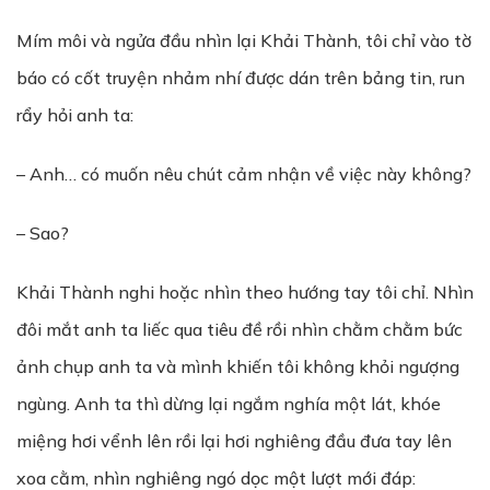
Mím môi và ngửa đầu nhìn lại Khải Thành, tôi chỉ vào tờ
báo có cốt truyện nhảm nhí được dán trên bảng tin, run
rẩy hỏi anh ta:
– Anh… có muốn nêu chút cảm nhận về việc này không?
– Sao?
Khải Thành nghi hoặc nhìn theo hướng tay tôi chỉ. Nhìn
đôi mắt anh ta liếc qua tiêu đề rồi nhìn chằm chằm bức
ảnh chụp anh ta và mình khiến tôi không khỏi ngượng
ngùng. Anh ta thì dừng lại ngắm nghía một lát, khóe
miệng hơi vểnh lên rồi lại hơi nghiêng đầu đưa tay lên
xoa cằm, nhìn nghiêng ngó dọc một lượt mới đáp: