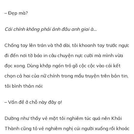
– Đẹp mà?
Cái chính không ph
ả
i
ả
nh đâu anh giai à…
Chống tay lên trán và thở dài, tôi khoanh tay trước ngực
đi đến nơi tờ báo in câu chuyện nực cười mà mình vừa
đọc xong. Dùng khớp ngón trỏ gõ cộc cộc vào cái kết
chọn cả hai của nữ chính trong mẩu truyện trên bản tin,
tôi bình thản nói:
– Vấn đề ở chỗ này đây ạ!
Dường như thấy vẻ mặt tôi nghiêm túc quá nên Khải
Thành cũng tỏ vẻ nghiêm nghị cúi người xuống rồi khoác