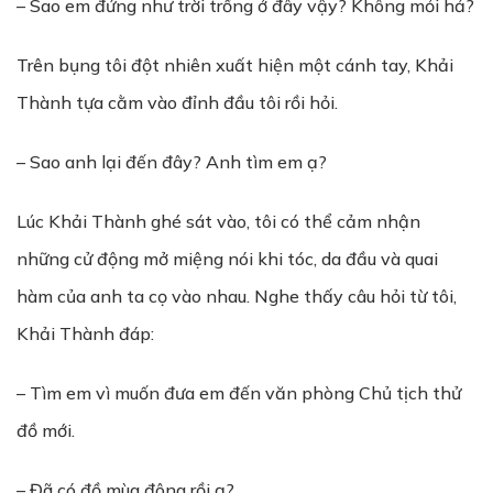
– Sao em đứng như trời trồng ở đây vậy? Không mỏi hả?
Trên bụng tôi đột nhiên xuất hiện một cánh tay, Khải
Thành tựa cằm vào đỉnh đầu tôi rồi hỏi.
– Sao anh lại đến đây? Anh tìm em ạ?
Lúc Khải Thành ghé sát vào, tôi có thể cảm nhận
những cử động mở miệng nói khi tóc, da đầu và quai
hàm của anh ta cọ vào nhau. Nghe thấy câu hỏi từ tôi,
Khải Thành đáp:
– Tìm em vì muốn đưa em đến văn phòng Chủ tịch thử
đồ mới.
– Đã có đồ mùa đông rồi ạ?