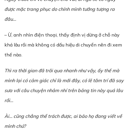
đ
ượ
c m
ặ
c trang ph
ụ
c do chính mình t
ưở
ng t
ượ
ng ra
đâu…
– Ừ, anh nhìn điện thoại, thấy định vị dừng ở chỗ này
khá lâu rồi mà không có dấu hiệu di chuyển nên đi xem
thế nào.
Thì ra th
ờ
i gian
đã
trôi qua nhanh nh
ư
v
ậ
y, ấy th
ế
mà
mình l
ạ
i có c
ả
m giác ch
ỉ
là m
ớ
i đây, có l
ẽ
tâm trí đã say
s
ư
a v
ớ
i câu chuy
ệ
n nh
ả
m nhí trên b
ả
ng tin này quá lâu
r
ồ
i…
Ài… cũng ch
ẳ
ng th
ể
trách đ
ượ
c, ai b
ả
o h
ọ
đang vi
ế
t v
ề
mình ch
ứ
?