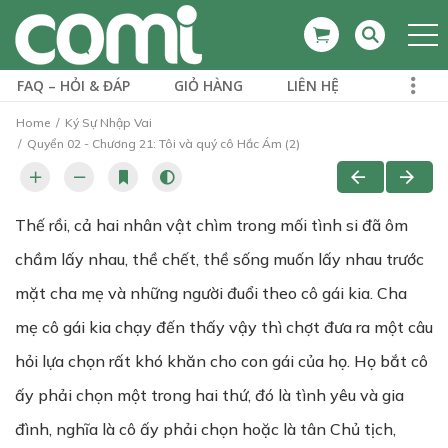
FAQ – HỎI & ĐÁP
GIỎ HÀNG
LIÊN HỆ
Home
Ký Sự Nhập Vai
Quyển 02 - Chương 21: Tôi và quý cô Hắc Ám (2)
Thế rồi, cả hai nhân vật chìm trong mối tình si đã ôm
chầm lấy nhau, thề chết, thề sống muốn lấy nhau trước
mặt cha mẹ và những người đuổi theo cô gái kia. Cha
mẹ cô gái kia chạy đến thấy vậy thì chợt đưa ra một câu
hỏi lựa chọn rất khó khăn cho con gái của họ. Họ bắt cô
ấy phải chọn một trong hai thứ, đó là tình yêu và gia
đình, nghĩa là cô ấy phải chọn hoặc là tân Chủ tịch,