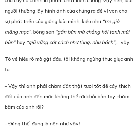
của cây cỏ chính là phẩm chất kiên cường. Vậy nên, loài
người thường lấy hình ảnh của chúng ra để ví von cho
sự phát triển của giống loài mình, kiểu như
“tre già
măng m
ọ
c”,
bông sen
“gần bùn mà chẳng hôi tanh mùi
bùn”
hay
“giữ vững cốt cách như tùng, như bách”
,… vậy.
Tỏ vẻ hiểu rõ mà gật đầu, tôi không ngừng thúc giục anh
ta:
– Vậy thì anh phải chăm đất thật tươi tốt để cây thích
đất của anh đến mức không thể rời khỏi bàn tay chăm
bẵm của anh rồi?
– Đúng thế, đúng là nên như vậy!