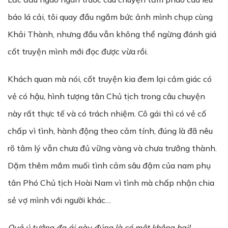
báo lá cải, tôi quay đầu ngắm bức ảnh mình chụp cùng
Khải Thành, nhưng đầu vẫn không thể ngừng đánh giá
cốt truyện mình mới đọc được vừa rồi.
Khách quan mà nói, cốt truyện kia đem lại cảm giác có
vẻ có hậu, hình tượng tân Chủ tịch trong câu chuyện
này rất thực tế và có trách nhiệm. Cô gái thì có vẻ cố
chấp vì tình, hành động theo cảm tính, đúng là đã nêu
rõ tâm lý vẫn chưa đủ vững vàng và chưa trưởng thành.
Dặm thêm mắm muối tình cảm sâu đậm của nam phụ
tân Phó Chủ tịch Hoài Nam vì tình mà chấp nhận chia
sẻ vợ mình với người khác…
Qu
ả
ý t
ưở
ng đa ái này đúng là có m
ộ
t không hai!