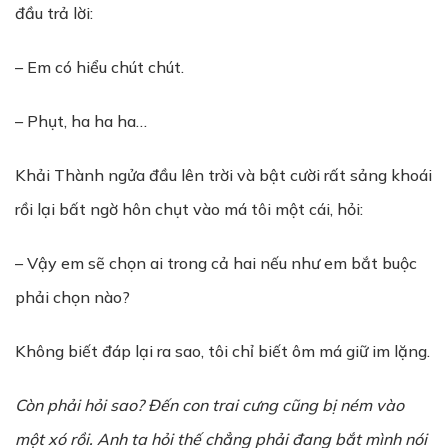
đầu trả lời:
– Em có hiểu chút chút.
– Phụt, ha ha ha…
Khải Thành ngửa đầu lên trời và bật cười rất sảng khoái
rồi lại bất ngờ hôn chụt vào má tôi một cái, hỏi:
– Vậy em sẽ chọn ai trong cả hai nếu như em bắt buộc
phải chọn nào?
Không biết đáp lại ra sao, tôi chỉ biết ôm má giữ im lặng.
Còn phải hỏi sao? Đến con trai cưng cũng bị ném vào
một xó rồi. Anh ta hỏi thế chẳng phải đang bắt mình nói