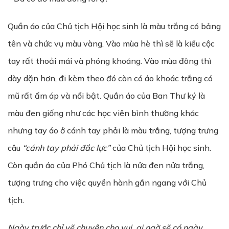
Quần áo của Chủ tịch Hội học sinh là màu trắng có bảng
tên và chức vụ màu vàng. Vào mùa hè thì sẽ là kiểu cộc
tay rất thoải mái và phóng khoáng. Vào mùa đông thì
dày dặn hơn, đi kèm theo đó còn có áo khoác trắng có
mũ rất ấm áp và nổi bật. Quần áo của Ban Thư ký là
màu đen giống như các học viên bình thường khác
nhưng tay áo ở cánh tay phải là màu trắng, tượng trưng
câu
“cánh tay ph
ả
i đ
ắ
c l
ự
c”
của Chủ tịch Hội học sinh.
Còn quần áo của Phó Chủ tịch là nửa đen nửa trắng,
tượng trưng cho việc quyền hành gần ngang với Chủ
tịch.
Ngày tr
ướ
c ch
ỉ
v
ẽ
chuy
ệ
n cho vui, ai ng
ờ
s
ẽ
có ngày