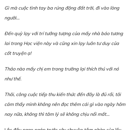
G
ì mà cu
ộ
c tình tay ba rúng đ
ộ
ng đ
ấ
t tr
ờ
i, đi vào lòng
ng
ườ
i…
Đ
ế
n quỳ l
ạ
y v
ớ
i trí t
ưở
ng t
ượ
ng c
ủ
a m
ấ
y nhà báo t
ươ
ng
lai trong H
ọ
c vi
ệ
n này và cũng xin
lạy
luôn tư duy của
cốt truyện
ạ
!
Thảo nào mấy chị em trong trường lại thích thú với nó
như thế.
Thôi, công cu
ộ
c ti
ế
p thu ki
ế
n th
ứ
c đ
ế
n đây là đ
ủ
r
ồ
i, tôi
c
ả
m th
ấ
y mình không nên đ
ọ
c thêm cái gì vào ngày hôm
nay n
ữ
a, không thì tâm lý s
ẽ
không ch
ị
u n
ổ
i m
ấ
t…
Lắc đầu ngao ngán trước câu chuyện tầm phào của lều