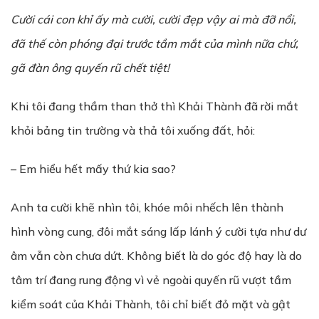
C
ườ
i cái con kh
ỉ
ấ
y mà c
ườ
i, c
ườ
i đ
ẹ
p v
ậ
y ai mà đ
ỡ
n
ổ
i,
đã th
ế
còn phóng đ
ạ
i tr
ướ
c t
ầ
m m
ắ
t c
ủ
a mình n
ữ
a ch
ứ
,
gã đàn ông
quy
ế
n rũ ch
ế
t ti
ệ
t!
Khi tôi đang thầm than thở thì Khải Thành đã rời mắt
khỏi bảng tin trường và thả tôi xuống đất, hỏi:
– Em hiểu hết mấy thứ kia sao?
Anh ta cười khẽ nhìn tôi, khóe môi nhếch lên thành
hình vòng cung, đôi mắt sáng lấp lánh ý cười tựa như dư
âm vẫn còn chưa dứt. Không biết là do góc độ hay là do
tâm trí đang rung động vì vẻ ngoài quyến rũ vượt tầm
kiểm soát của Khải Thành, tôi chỉ biết đỏ mặt và gật