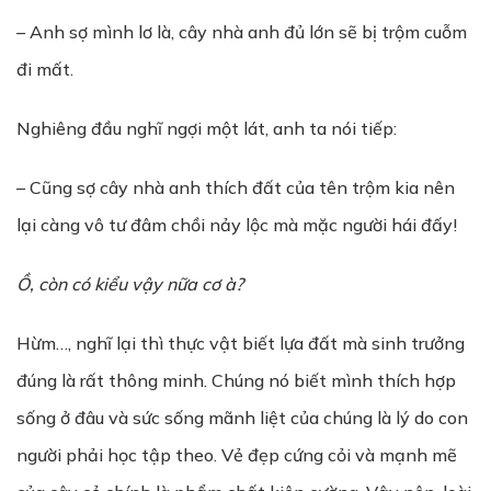
– Anh sợ mình lơ là, cây nhà anh đủ lớn sẽ bị trộm cuỗm
đi mất.
Nghiêng đầu nghĩ ngợi một lát, anh ta nói tiếp:
– Cũng sợ cây nhà anh thích đất của tên trộm kia nên
lại càng vô tư đâm chồi nảy lộc mà mặc người hái đấy!
Ồ
, còn có ki
ể
u v
ậ
y n
ữ
a c
ơ
à
?
Hừm…, nghĩ lại thì thực vật biết lựa đất mà sinh trưởng
đúng là rất thông minh. Chúng nó biết mình thích hợp
sống ở đâu và sức sống mãnh liệt của chúng là lý do con
người phải học tập theo. Vẻ đẹp cứng cỏi và mạnh mẽ