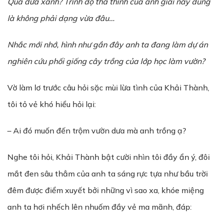
Qu
ả
d
ư
a xanh? Trình độ thả thính của anh giai này đúng
là không phải dạng vừa đâu…
Nh
ắ
c m
ớ
i nh
ớ
, hình nh
ư
g
ầ
n đây anh ta đang làm d
ự
án
nghiên c
ứ
u ph
ố
i gi
ố
ng cây tr
ồ
ng c
ủ
a l
ớ
p học làm v
ườ
n?
Vờ làm lơ trước câu hỏi sặc mùi lừa tình của Khải Thành,
tôi tỏ vẻ khó hiểu hỏi lại:
– Ai đó muốn đến trộm vườn dưa mà anh trồng ạ?
Nghe tôi hỏi, Khải Thành bật cười nhìn tôi đầy ẩn ý, đôi
mắt đen sâu thẳm của anh ta sáng rực tựa như bầu trời
đêm được điểm xuyết bởi những vì sao xa, khóe miệng
anh ta hơi nhếch lên nhuốm đầy vẻ ma mãnh, đáp: