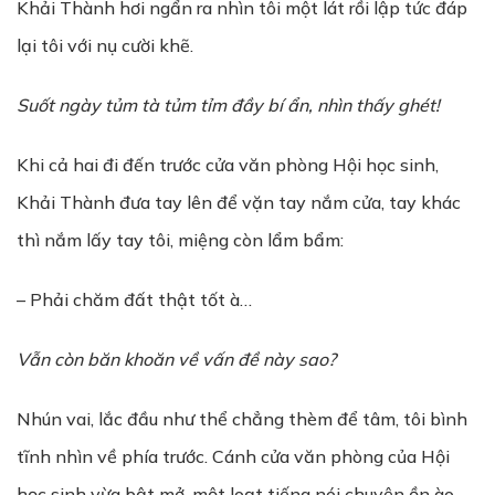
Khải Thành hơi ngẩn ra nhìn tôi một lát rồi lập tức đáp
lại tôi với nụ cười khẽ.
Suốt ngày tủm tà tủm tỉm đầy bí ẩn, nhìn thấy ghét!
Khi cả hai đi đến trước cửa văn phòng Hội học sinh,
Khải Thành đưa tay lên để vặn tay nắm cửa, tay khác
thì nắm lấy tay tôi, miệng còn lẩm bẩm:
– Phải chăm đất thật tốt à…
V
ẫ
n còn băn khoăn v
ề
v
ấ
n đ
ề
này sao?
Nhún vai, lắc đầu như thể chẳng thèm để tâm, tôi bình
tĩnh nhìn về phía trước. Cánh cửa văn phòng của Hội
học sinh vừa bật mở, một loạt tiếng nói chuyện ồn ào