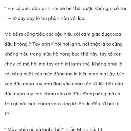
“ Em có điếc đâu, anh nói bé bé thôi được không, ù cả tai
!” – tớ day day lỗ tai phàn nàn với lão.
Mà kể ra cũng tiếc, các cậu hiểu cái cảm giác được xoa
đầu không ? Tay anh Khôi hơi lạnh, nói thật là tớ cũng
không hiểu trong mùa hè nóng bức thế này, tay tớ còn
chảy cả mồ hôi mà tay anh lại lạnh thế. Không phải là
cái cóng buốt của mùa đông mà là kiểu man mát ấy. Lúc
xoa đầu ngón tay anh đan vào chân tóc tớ, lúc bất cẩn
đầu ngón tay còn chạm vào da đầu, đang nóng mà có
thứ gì mát hơn chạm vào cũng khiến da đầu tớ hơi tê
tê…
“ Mày nhìn gì mà kinh thế?” – lão Minh hỏi tớ.