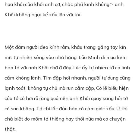
hoa khôi của khối anh cơ, chậc phũ kinh khủng.”- anh
Khôi không ngại kể xấu lão với tôi.
Một đám người đeo kính râm, khẩu trang, găng tay kín
mít tự nhiên xông vào nhà hàng. Lão Minh đi mua kem
bảo tớ với anh Khôi chờ ở đây. Lúc ấy tự nhiên tớ có linh
cảm không lành. Tim đập hơi nhanh, người tự dung cũng
lạnh toát, không tự chủ mà run cầm cập. Có lẽ biểu hiện
của tớ có hơi rõ ràng quá nên anh Khôi quay sang hỏi tớ
có sao không. Tớ chỉ lắc đầu bảo có cảm giác xấu. Ừ thì
chả biết do mồm tớ thiêng hay thối nữa mà có chuyện
thật.