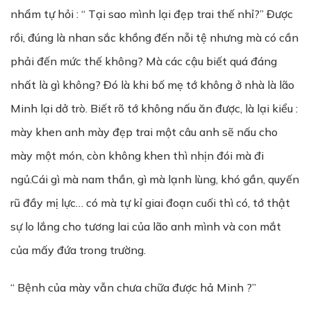
nhẩm tự hỏi : “ Tại sao mình lại đẹp trai thế nhỉ?” Được
rồi, đúng là nhan sắc khồng đến nỗi tệ nhưng mà có cần
phải đến mức thế không? Mà các cậu biết quá đáng
nhất là gì không? Đó là khi bố mẹ tớ không ở nhà là lão
Minh lại dở trò. Biết rõ tớ không nấu ăn được, là lại kiểu :
mày khen anh mày đẹp trai một câu anh sẽ nấu cho
mày một món, còn không khen thì nhịn đói mà đi
ngủ.Cái gì mà nam thần, gì mà lạnh lùng, khó gần, quyến
rũ đầy mị lực… có mà tự kỉ giai đoạn cuối thì có, tớ thật
sự lo lắng cho tương lai của lão anh mình và con mắt
của mấy đứa trong trường.
“ Bệnh của mày vẫn chưa chữa được hả Minh ?”