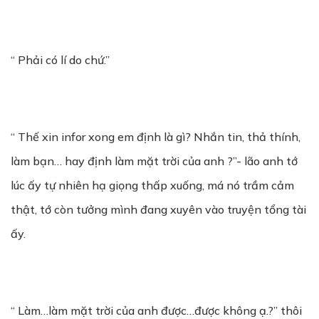
“ Phải có lí do chứ.”
“ Thế xin infor xong em định là gì? Nhắn tin, thả thính,
làm bạn… hay định làm mặt trời của anh ?”- lão anh tớ
lúc ấy tự nhiên hạ giọng thấp xuống, má nó trầm cảm
thật, tớ còn tưởng mình đang xuyên vào truyện tổng tài
ấy.
“ Làm…làm mặt trời của anh được…được không ạ.?” thôi