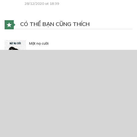
28/12/2020 at 18:39
CÓ THỂ BẠN CŨNG THÍCH
Mặt nạ cười
02/08/2020
Chú dê này sẽ biến mất trong 50 ngày
21/09/2022
Em hàng xóm tôi yêu
22/05/2021