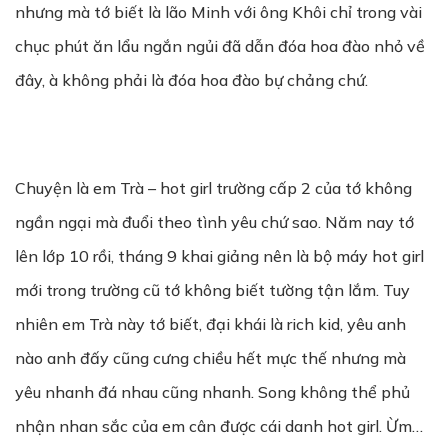
nhưng mà tớ biết là lão Minh với ông Khôi chỉ trong vài
chục phút ăn lẩu ngắn ngủi đã dẫn đóa hoa đào nhỏ về
đây, à không phải là đóa hoa đào bự chảng chứ.
Chuyện là em Trà – hot girl trường cấp 2 của tớ không
ngần ngại mà đuổi theo tình yêu chứ sao. Năm nay tớ
lên lớp 10 rồi, tháng 9 khai giảng nên là bộ máy hot girl
mới trong trường cũ tớ không biết tường tận lắm. Tuy
nhiên em Trà này tớ biết, đại khái là rich kid, yêu anh
nào anh đấy cũng cưng chiều hết mực thế nhưng mà
yêu nhanh đá nhau cũng nhanh. Song không thể phủ
nhận nhan sắc của em cân được cái danh hot girl. Ừm…