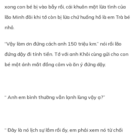
xong con bé bị vào bẫy rồi, cái khuôn mặt lừa tình của
lão Minh đôi khi tớ còn bị lừa chứ huống hồ là em Trà bé
nhỏ.
“Vậy làm ơn đứng cách anh 150 triệu km.” nói rồi lão
đứng dậy đi tính tiền. Tớ với anh Khôi cùng gửi cho con
bé một ánh mắt đồng cảm và ăn ý đứng dậy.
“ Anh em bình thường vẫn lạnh lùng vậy ạ?”
“ Đây là nó lịch sự lắm rồi ấy, em phải xem nó từ chối