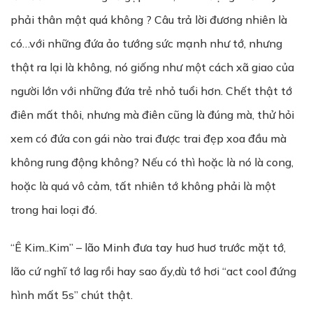
phải thân mật quá không ? Câu trả lời đương nhiên là
có…với những đứa ảo tướng sức mạnh như tớ, nhưng
thật ra lại là không, nó giống như một cách xã giao của
người lớn với những đứa trẻ nhỏ tuổi hơn. Chết thật tớ
điên mất thôi, nhưng mà điên cũng là đúng mà, thử hỏi
xem có đứa con gái nào trai được trai đẹp xoa đầu mà
không rung động không? Nếu có thì hoặc là nó là cong,
hoặc là quá vô cảm, tất nhiên tớ không phải là một
trong hai loại đó.
“Ê Kim..Kim” – lão Minh đưa tay huơ huơ trước mặt tớ,
lão cứ nghĩ tớ lag rồi hay sao ấy,dù tớ hơi “act cool đứng
hình mất 5s” chút thật.