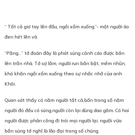
“ Tất cả giơ tay lên đầu, ngồi xổm xuống.”- một người áo
đen hét lên và
“Pằng…” tớ đoán đây là phát súng cảnh cáo được bắn
lên trần nhà. Tớ sợ lắm, người run bần bật, mềm nhũn,
khó khăn ngồi xổm xuống theo sự nhắc nhở của anh
Khôi.
Quan sát thấy có năm người tất cả,bốn trong số năm
người đó đều có súng,người còn lại dùng dao găm. Có hai
người được phân công đi trói mọi người lại, người vừa
bắn súng tớ nghĩ là lão đại trong số chúng.