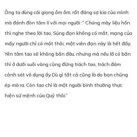
Ông ta dùng cái giọng ồm ồm, rất đáng sợ kia của mình
mà đánh đòn tâm lí với mọi người :” Chúng mày liệu hồn
thì nghe theo lời tao. Súng đạn không có mắt, mạng của
mấy người chỉ có một thôi, một viên đạn này là hết đấy.
Yên tâm tao sẽ không bắn đâu, nhưng mà nếu lỡ có bắn
thì ở dưới suối vàng cũng đừng trách tao, trách đám
cảnh sát vô dụng ấy.Dù gì tất cả cũng là do bọn chũng
ép mà ra. Còn tao chỉ là một người bình thường thực
hiện sứ mệnh của Quỷ thôi.”