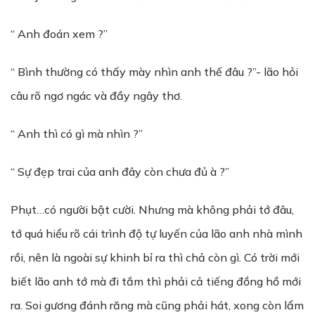
“ Anh đoán xem ?”
“ Bình thường có thấy mày nhìn anh thế đâu ?”- lão hỏi
câu rõ ngơ ngác và đầy ngây thơ.
“ Anh thì có gì mà nhìn ?”
“ Sự đẹp trai của anh đây còn chưa đủ à ?”
Phụt…có người bật cười. Nhưng mà không phải tớ đâu,
tớ quá hiểu rõ cái trình độ tự luyến của lão anh nhà mình
rồi, nên là ngoài sự khinh bỉ ra thì chả còn gì. Có trời mới
biết lão anh tớ mà đi tắm thì phải cả tiếng đồng hồ mới
ra. Soi gương đánh răng mà cũng phải hát, xong còn lẩm