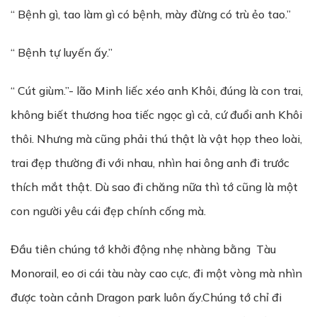
“ Bệnh gì, tao làm gì có bệnh, mày đừng có trù ẻo tao.”
“ Bệnh tự luyến ấy.”
“ Cút giùm.”- lão Minh liếc xéo anh Khôi, đúng là con trai,
không biết thương hoa tiếc ngọc gì cả, cứ đuổi anh Khôi
thôi. Nhưng mà cũng phải thú thật là vật họp theo loài,
trai đẹp thường đi với nhau, nhìn hai ông anh đi trước
thích mắt thật. Dù sao đi chăng nữa thì tớ cũng là một
con người yêu cái đẹp chính cống mà.
Đầu tiên chúng tớ khởi động nhẹ nhàng bằng Tàu
Monorail, eo ơi cái tàu này cao cực, đi một vòng mà nhìn
được toàn cảnh Dragon park luôn ấy.Chúng tớ chỉ đi