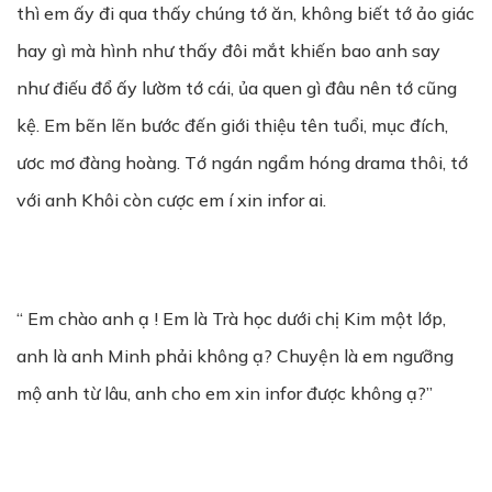
thì em ấy đi qua thấy chúng tớ ăn, không biết tớ ảo giác
hay gì mà hình như thấy đôi mắt khiến bao anh say
như điếu đổ ấy lườm tớ cái, ủa quen gì đâu nên tớ cũng
kệ. Em bẽn lẽn bước đến giới thiệu tên tuổi, mục đích,
ươc mơ đàng hoàng. Tớ ngán ngẩm hóng drama thôi, tớ
với anh Khôi còn cược em í xin infor ai.
“ Em chào anh ạ ! Em là Trà học dưới chị Kim một lớp,
anh là anh Minh phải không ạ? Chuyện là em ngưỡng
mộ anh từ lâu, anh cho em xin infor được không ạ?”