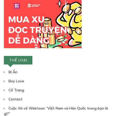
08/03/2024
Free
CHƯƠNG 13
15/03/2024
THỂ LOẠI
Bí Ẩn
Boy Love
Free
Cổ Trang
CHƯƠNG 14
Contest
23/03/2024
Cuộc thi vẽ Webtoon “Việt Nam và Hàn Quốc trong bạn là
gì?”