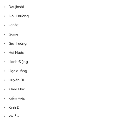
Doujinshi
Đời Thường
Free
Fanfic
CHƯƠNG 15
Game
30/03/2024
Giả Tưởng
Hài Hước
Hành Động
Free
Học đường
CHƯƠNG 16
Huyền Bí
06/04/2024
Khoa Học
Kiếm Hiệp
Kinh Dị
Free
Kỳ Ảo