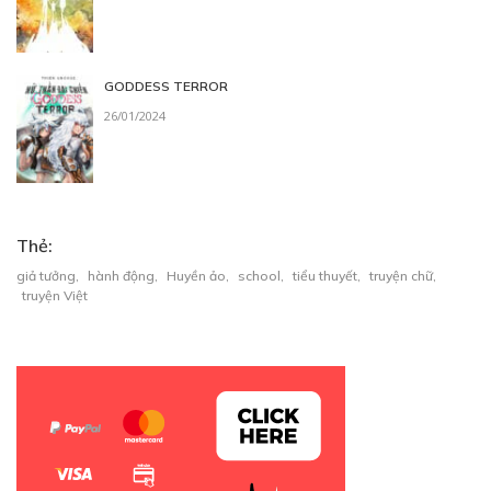
Free
CHƯƠNG 10
GODDESS TERROR
26/01/2024
24/02/2024
Thẻ:
Free
giả tưởng
,
hành động
,
Huyền ảo
,
school
,
tiểu thuyết
,
truyện chữ
,
CHƯƠNG 11
truyện Việt
03/03/2024
Free
CHƯƠNG 12