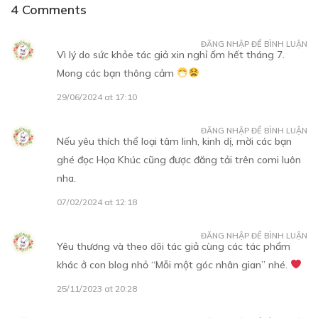
4 Comments
Free
CHƯƠNG 5
ĐĂNG NHẬP ĐỂ BÌNH LUẬN
Vì lý do sức khỏe tác giả xin nghỉ ốm hết tháng 7.
25/11/2023
Mong các bạn thông cảm
29/06/2024 at 17:10
ĐĂNG NHẬP ĐỂ BÌNH LUẬN
Nếu yêu thích thể loại tâm linh, kinh dị, mời các bạn
Free
ghé đọc Họa Khúc cũng được đăng tải trên comi luôn
CHƯƠNG 6
nha.
02/12/2023
07/02/2024 at 12:18
ĐĂNG NHẬP ĐỂ BÌNH LUẬN
Yêu thương và theo dõi tác giả cùng các tác phẩm
khác ở con blog nhỏ “Mỗi một góc nhân gian” nhé.
Free
25/11/2023 at 20:28
CHƯƠNG 7