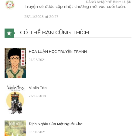
09/12/2023
ĐĂNG NHẬP ĐỂ BÌNH LUẬN
Truyện sẽ được cập nhật chương mới vào cuối tuần.
25/11/2023 at 20:27
CÓ THỂ BẠN CŨNG THÍCH
Free
CHƯƠNG 8
HỌA LUẬN HỌC TRUYỆN TRANH
06/02/2024
01/05/2021
Violin Trio
Free
26/12/2018
CHƯƠNG 9
06/02/2024
Định Nghĩa Của Một Người Cha
03/08/2021