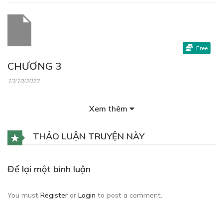
Free
CHƯƠNG 3
13/10/2023
Xem thêm
THẢO LUẬN TRUYỆN NÀY
Free
CHƯƠNG 4
Để lại một bình luận
13/10/2023
You must
Register
or
Login
to post a comment.