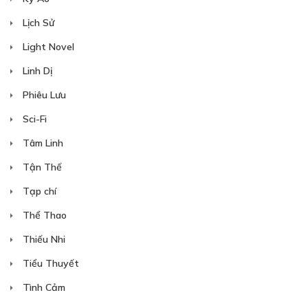
CHƯƠNG 17
Lịch Sử
14/04/2024
Light Novel
Linh Dị
Phiêu Lưu
Free
Sci-Fi
CHƯƠNG 18
Tâm Linh
20/04/2024
Tận Thế
Tạp chí
Thể Thao
Thiếu Nhi
Free
Tiểu Thuyết
CHƯƠNG 19
Tình Cảm
27/04/2024