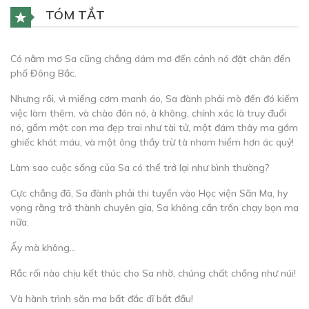
TÓM TẮT
Có nằm mơ Sa cũng chẳng dám mơ đến cảnh nó đặt chân đến
phố Đông Bắc.
Nhưng rồi, vì miếng cơm manh áo, Sa đành phải mò đến đó kiếm
việc làm thêm, và chào đón nó, à không, chính xác là truy đuổi
nó, gồm một con ma đẹp trai như tài tử, một đám thây ma gớm
ghiếc khát máu, và một ông thầy trừ tà nham hiểm hơn ác quỷ!
Làm sao cuộc sống của Sa có thể trở lại như bình thường?
Cực chẳng đã, Sa đành phải thi tuyển vào Học viện Săn Ma, hy
vọng rằng trở thành chuyên gia, Sa không cần trốn chạy bọn ma
nữa.
Ấy mà không…
Rắc rối nào chịu kết thúc cho Sa nhờ, chúng chất chồng như núi!
Và hành trình săn ma bất đắc dĩ bắt đầu!