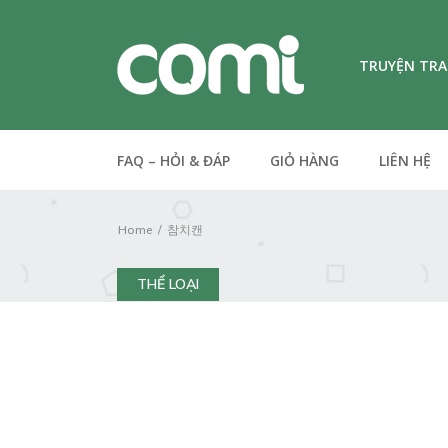
TRUYỆN TR
FAQ – HỎI & ĐÁP
GIỎ HÀNG
LIÊN HỆ
Home
참치캔
THỂ LOẠI