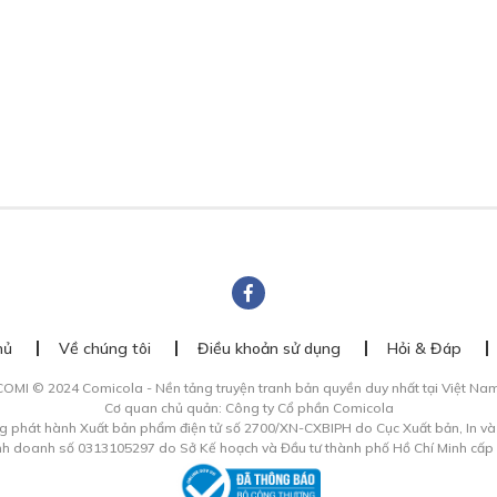
hủ
Về chúng tôi
Điều khoản sử dụng
Hỏi & Đáp
COMI © 2024 Comicola - Nền tảng truyện tranh bản quyền duy nhất tại Việt Nam
Cơ quan chủ quản: Công ty Cổ phần Comicola
g phát hành Xuất bản phẩm điện tử số 2700/XN-CXBIPH do Cục Xuất bản, In v
inh doanh số 0313105297 do Sở Kế hoạch và Đầu tư thành phố Hồ Chí Minh cấp