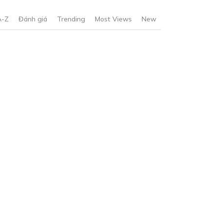
A-Z
Đánh giá
Trending
Most Views
New