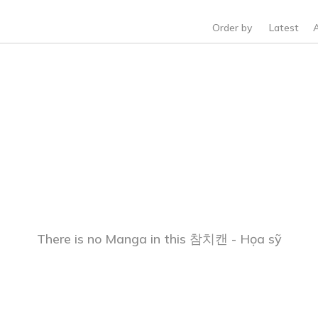
Order by
Latest
There is no Manga in this 참치캔 - Họa sỹ