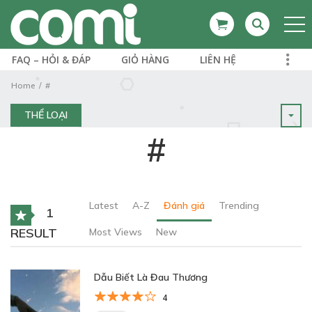
FAQ – HỎI & ĐÁP
GIỎ HÀNG
LIÊN HỆ
Home
#
THỂ LOẠI
#
Latest
A-Z
Đánh giá
Trending
1
RESULT
Most Views
New
Dẫu Biết Là Đau Thương
4