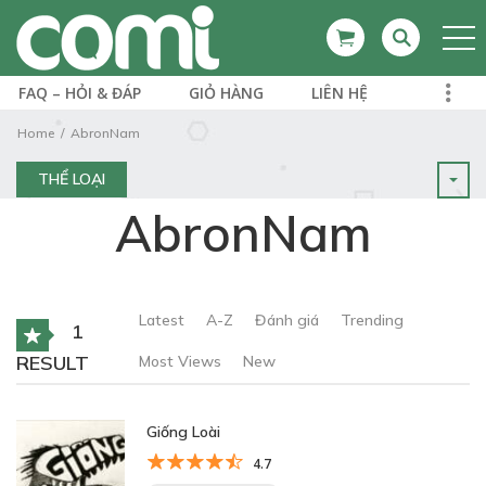
FAQ – HỎI & ĐÁP
GIỎ HÀNG
LIÊN HỆ
Home
AbronNam
THỂ LOẠI
AbronNam
Latest
A-Z
Đánh giá
Trending
1
RESULT
Most Views
New
Giống Loài
4.7