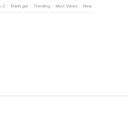
A-Z
Đánh giá
Trending
Most Views
New