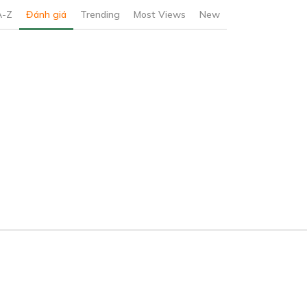
A-Z
Đánh giá
Trending
Most Views
New