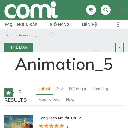
FAQ – HỎI & ĐÁP
GIỎ HÀNG
LIÊN HỆ
Home
Animation_5
THỂ LOẠI
Animation_5
Latest
A-Z
Đánh giá
Trending
2
RESULTS
Most Views
New
Công Dân Người Thú 2
5