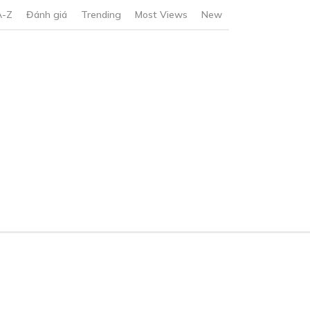
A-Z
Đánh giá
Trending
Most Views
New