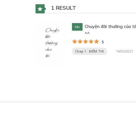
1 RESULT
Chuyện đời thường của tô
18+
^^
5
Chap 1 : ĐIỂM THI
14/05/2021