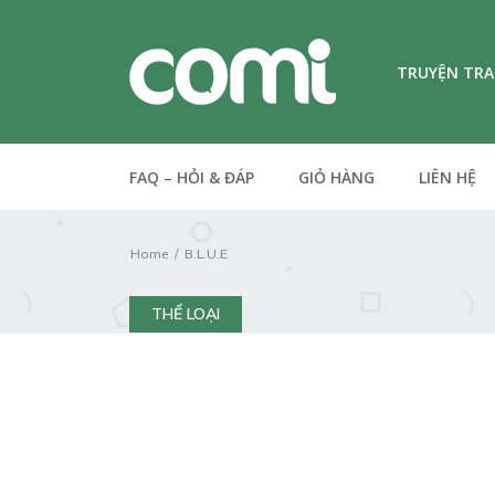
TRUYỆN TR
FAQ – HỎI & ĐÁP
GIỎ HÀNG
LIÊN HỆ
Home
B.L.U.E
THỂ LOẠI