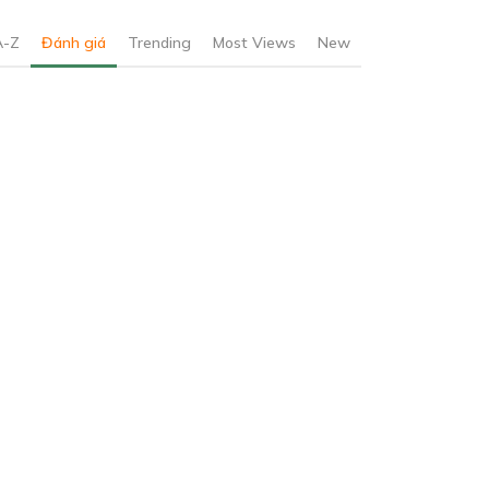
A-Z
Đánh giá
Trending
Most Views
New