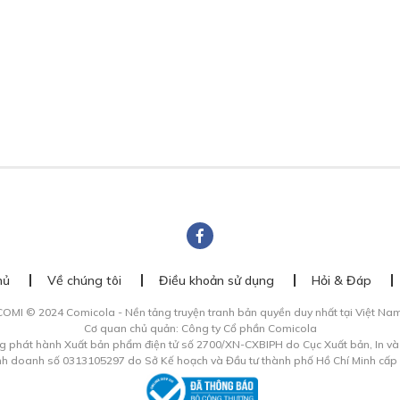
hủ
Về chúng tôi
Điều khoản sử dụng
Hỏi & Đáp
COMI © 2024 Comicola - Nền tảng truyện tranh bản quyền duy nhất tại Việt Nam
Cơ quan chủ quản: Công ty Cổ phần Comicola
g phát hành Xuất bản phẩm điện tử số 2700/XN-CXBIPH do Cục Xuất bản, In v
inh doanh số 0313105297 do Sở Kế hoạch và Đầu tư thành phố Hồ Chí Minh cấp