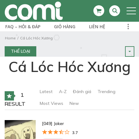
FAQ – HỎI & ĐÁP
GIỎ HÀNG
LIÊN HỆ
Home
Cá Lóc Hóc Xương
THỂ LOẠI
Cá Lóc Hóc Xương
Latest
A-Z
Đánh giá
Trending
1
RESULT
Most Views
New
[049] Joker
3.7