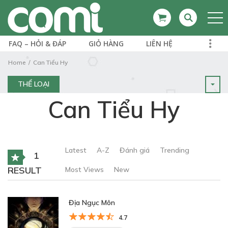
FAQ – HỎI & ĐÁP
GIỎ HÀNG
LIÊN HỆ
Home
Can Tiểu Hy
THỂ LOẠI
Can Tiểu Hy
Latest
A-Z
Đánh giá
Trending
1
RESULT
Most Views
New
Địa Ngục Môn
4.7