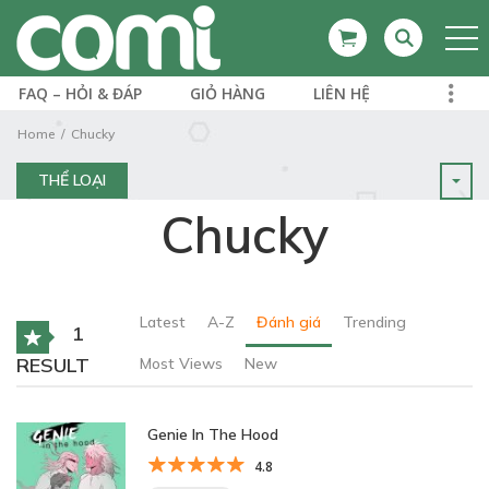
FAQ – HỎI & ĐÁP
GIỎ HÀNG
LIÊN HỆ
Home
Chucky
THỂ LOẠI
Chucky
Latest
A-Z
Đánh giá
Trending
1
RESULT
Most Views
New
Genie In The Hood
4.8