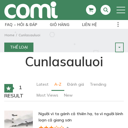
FAQ – HỎI & ĐÁP
GIỎ HÀNG
LIÊN HỆ
Home
Cunlasauluoi
THỂ LOẠI
Cunlasauluoi
Latest
A-Z
Đánh giá
Trending
1
RESULT
Most Views
New
Người vì ta gánh cả thiên hạ, ta vì người bình
loạn cả giang sơn