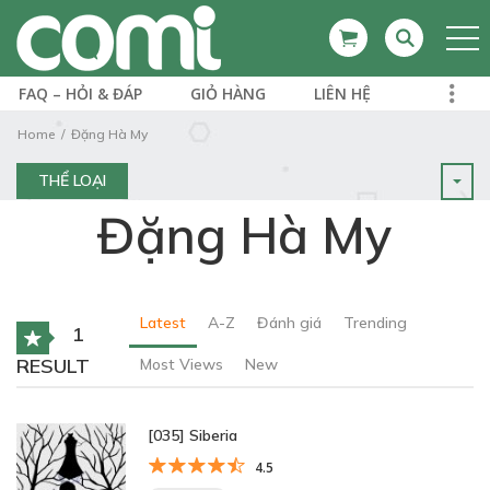
FAQ – HỎI & ĐÁP
GIỎ HÀNG
LIÊN HỆ
Home
Đặng Hà My
THỂ LOẠI
Đặng Hà My
Latest
A-Z
Đánh giá
Trending
1
RESULT
Most Views
New
[035] Siberia
4.5