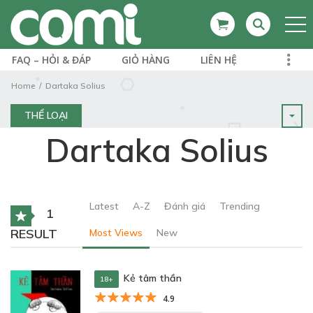
FAQ – HỎI & ĐÁP
GIỎ HÀNG
LIÊN HỆ
Home
Dartaka Solius
THỂ LOẠI
Dartaka Solius
Latest
A-Z
Đánh giá
Trending
1
RESULT
Most Views
New
Kẻ tâm thần
18+
4.9