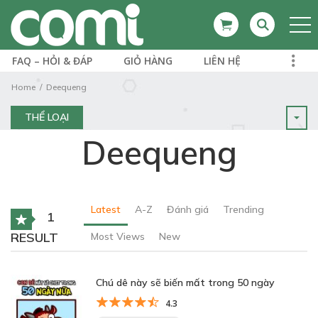
FAQ – HỎI & ĐÁP
GIỎ HÀNG
LIÊN HỆ
Home
Deequeng
THỂ LOẠI
Deequeng
Latest
A-Z
Đánh giá
Trending
1
RESULT
Most Views
New
Chú dê này sẽ biến mất trong 50 ngày
4.3