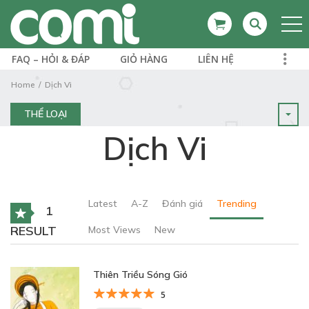
FAQ – HỎI & ĐÁP
GIỎ HÀNG
LIÊN HỆ
Home
Dịch Vi
THỂ LOẠI
Dịch Vi
Latest
A-Z
Đánh giá
Trending
1
RESULT
Most Views
New
Thiên Triều Sóng Gió
5