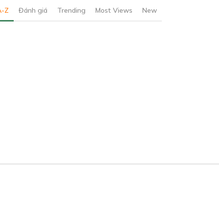
A-Z
Đánh giá
Trending
Most Views
New