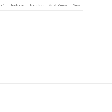
A-Z
Đánh giá
Trending
Most Views
New