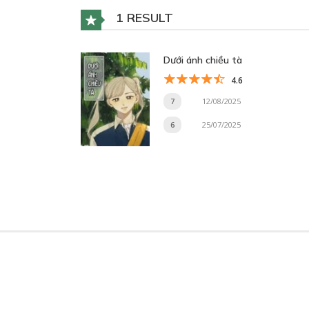
1 RESULT
Dưới ánh chiều tà
4.6
7
12/08/2025
6
25/07/2025