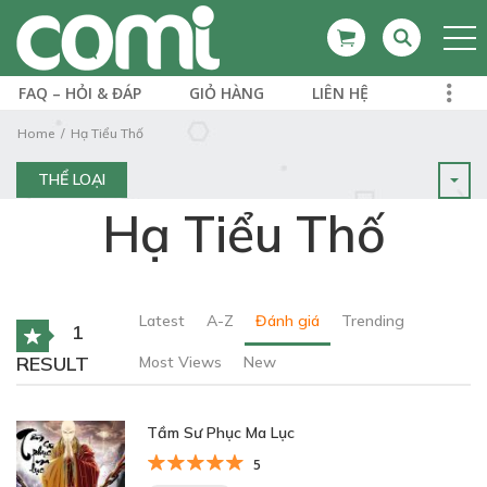
FAQ – HỎI & ĐÁP
GIỎ HÀNG
LIÊN HỆ
Home
Hạ Tiểu Thố
THỂ LOẠI
Hạ Tiểu Thố
Latest
A-Z
Đánh giá
Trending
1
RESULT
Most Views
New
Tầm Sư Phục Ma Lục
5