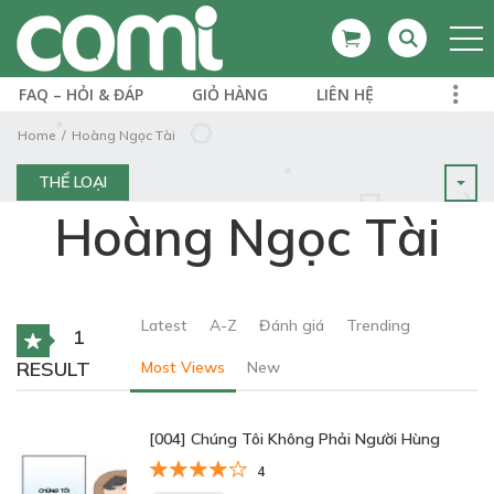
FAQ – HỎI & ĐÁP
GIỎ HÀNG
LIÊN HỆ
Home
Hoàng Ngọc Tài
THỂ LOẠI
Hoàng Ngọc Tài
Latest
A-Z
Đánh giá
Trending
1
RESULT
Most Views
New
[004] Chúng Tôi Không Phải Người Hùng
4