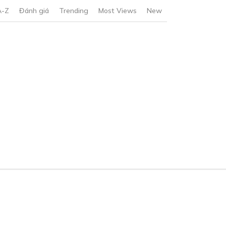
A-Z
Đánh giá
Trending
Most Views
New