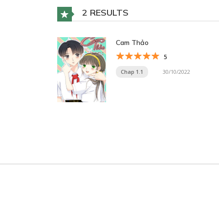
2 RESULTS
Cam Thảo
5
Chap 1.1
30/10/2022