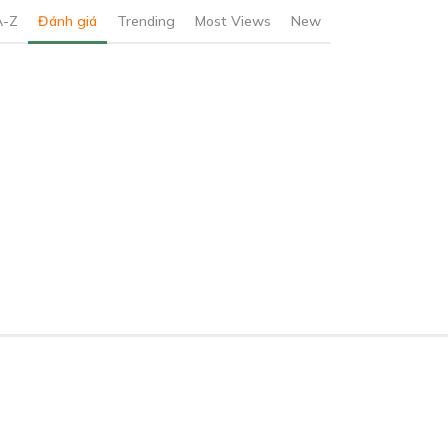
A-Z
Đánh giá
Trending
Most Views
New