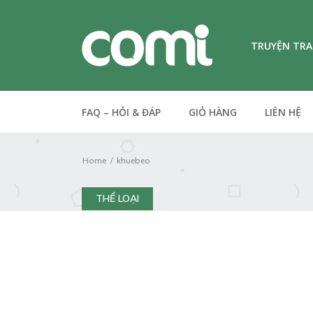
TRUYỆN TR
FAQ – HỎI & ĐÁP
GIỎ HÀNG
LIÊN HỆ
Home
khuebeo
THỂ LOẠI