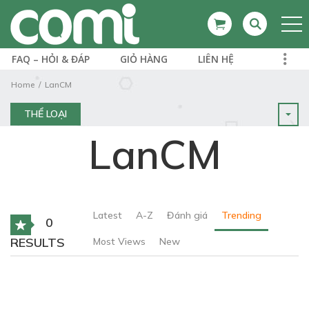
FAQ – HỎI & ĐÁP
GIỎ HÀNG
LIÊN HỆ
Home
LanCM
THỂ LOẠI
LanCM
Latest
A-Z
Đánh giá
Trending
0
RESULTS
Most Views
New