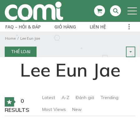
FAQ – HỎI & ĐÁP
GIỎ HÀNG
LIÊN HỆ
Home
Lee Eun Jae
THỂ LOẠI
Lee Eun Jae
Latest
A-Z
Đánh giá
Trending
0
RESULTS
Most Views
New