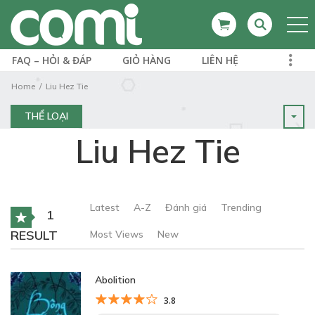
FAQ – HỎI & ĐÁP
GIỎ HÀNG
LIÊN HỆ
Home
Liu Hez Tie
THỂ LOẠI
Liu Hez Tie
Latest
A-Z
Đánh giá
Trending
1
RESULT
Most Views
New
Abolition
3.8