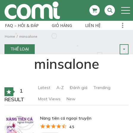
FAQ – HỎI & ĐÁP
GIỎ HÀNG
LIÊN HỆ
Home
minsalone
THỂ LOẠI
minsalone
Latest
A-Z
Đánh giá
Trending
1
RESULT
Most Views
New
Nàng tiên cá ngoại truyện
4.5