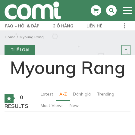
FAQ – HỎI & ĐÁP
GIỎ HÀNG
LIÊN HỆ
Home
Myoung Rang
THỂ LOẠI
Myoung Rang
Latest
A-Z
Đánh giá
Trending
0
RESULTS
Most Views
New