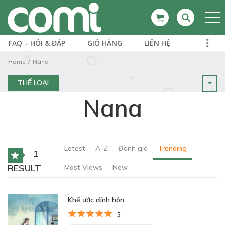
FAQ – HỎI & ĐÁP
GIỎ HÀNG
LIÊN HỆ
Home
Nana
THỂ LOẠI
Nana
Latest
A-Z
Đánh giá
Trending
1
RESULT
Most Views
New
Khế ước đính hôn
5