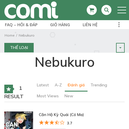
FAQ – HỎI & ĐÁP
GIỎ HÀNG
LIÊN HỆ
Home
Nebukuro
THỂ LOẠI
Nebukuro
Latest
A-Z
Đánh giá
Trending
1
RESULT
Most Views
New
Căn Hộ Kỳ Quái (Có Ma)
3.7