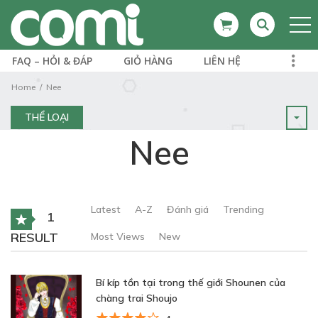
FAQ – HỎI & ĐÁP
GIỎ HÀNG
LIÊN HỆ
Home
Nee
THỂ LOẠI
Nee
Latest
A-Z
Đánh giá
Trending
1
RESULT
Most Views
New
Bí kíp tồn tại trong thế giới Shounen của
chàng trai Shoujo