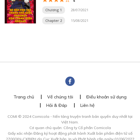
4
Chương 1
28/07/2021
Chapter 2
15/08/2021
Trang chủ
Về chúng tôi
Điều khoản sử dụng
Hỏi & Đáp
Liên hệ
COMI © 2024 Comicola - Nền tảng truyện tranh bản quyền duy nhất tại
Việt Nam.
Cơ quan chủ quản: Công ty Cổ phần Comicola
Giấy xác nhận Đăng ký hoạt động phát hành Xuất bản phẩm điện tử số
2700/XN-CXBIPH do Cục Xuất bản, In và Phát hành cấp ngày 01/06/2022