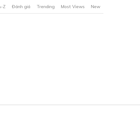
A-Z
Đánh giá
Trending
Most Views
New