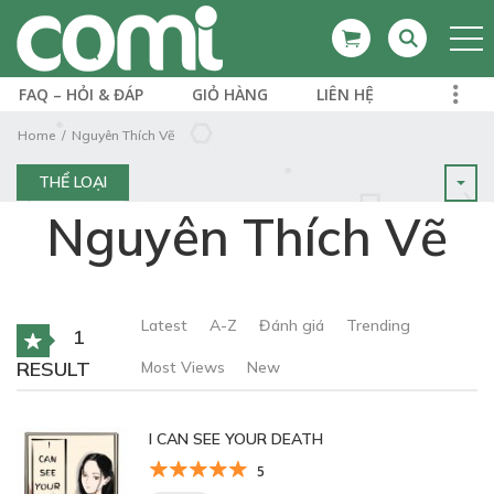
FAQ – HỎI & ĐÁP
GIỎ HÀNG
LIÊN HỆ
Home
Nguyên Thích Vẽ
THỂ LOẠI
Nguyên Thích Vẽ
Latest
A-Z
Đánh giá
Trending
1
RESULT
Most Views
New
I CAN SEE YOUR DEATH
5