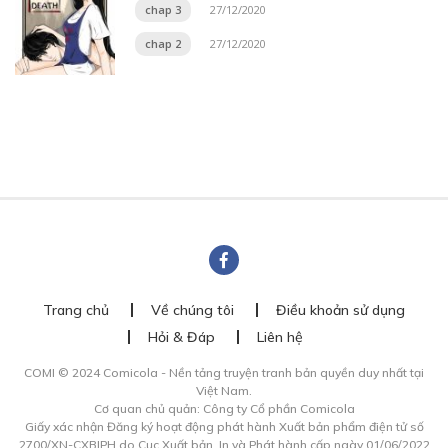
chap 3
27/12/2020
chap 2
27/12/2020
Trang chủ
Về chúng tôi
Điều khoản sử dụng
Hỏi & Đáp
Liên hệ
COMI © 2024 Comicola - Nền tảng truyện tranh bản quyền duy nhất tại
Việt Nam.
Cơ quan chủ quản: Công ty Cổ phần Comicola
Giấy xác nhận Đăng ký hoạt động phát hành Xuất bản phẩm điện tử số
2700/XN-CXBIPH do Cục Xuất bản, In và Phát hành cấp ngày 01/06/2022