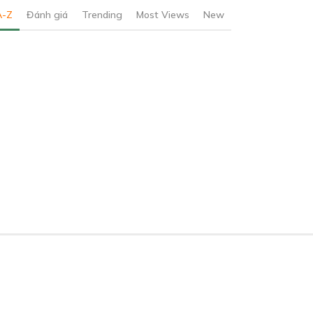
A-Z
Đánh giá
Trending
Most Views
New