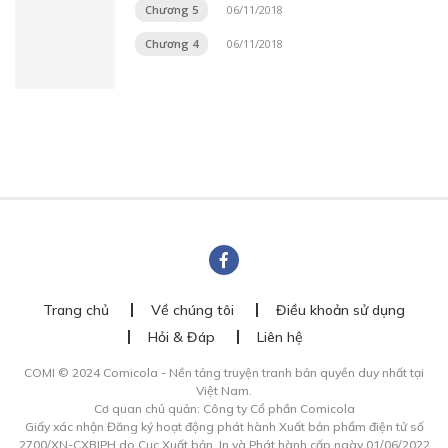
Chương 5
06/11/2018
Chương 4
06/11/2018
Trang chủ
Về chúng tôi
Điều khoản sử dụng
Hỏi & Đáp
Liên hệ
COMI © 2024 Comicola - Nền tảng truyện tranh bản quyền duy nhất tại
Việt Nam.
Cơ quan chủ quản: Công ty Cổ phần Comicola
Giấy xác nhận Đăng ký hoạt động phát hành Xuất bản phẩm điện tử số
2700/XN-CXBIPH do Cục Xuất bản, In và Phát hành cấp ngày 01/06/2022