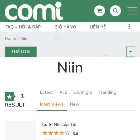
FAQ – HỎI & ĐÁP
GIỎ HÀNG
LIÊN HỆ
Home
Niin
THỂ LOẠI
Niin
Latest
A-Z
Đánh giá
Trending
1
RESULT
Most Views
New
Ca Sĩ Nhí Lớp Tôi
3.6