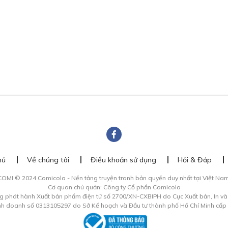
hủ
Về chúng tôi
Điều khoản sử dụng
Hỏi & Đáp
COMI © 2024 Comicola - Nền tảng truyện tranh bản quyền duy nhất tại Việt Nam
Cơ quan chủ quản: Công ty Cổ phần Comicola
g phát hành Xuất bản phẩm điện tử số 2700/XN-CXBIPH do Cục Xuất bản, In v
inh doanh số 0313105297 do Sở Kế hoạch và Đầu tư thành phố Hồ Chí Minh cấp