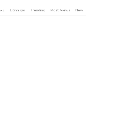
A-Z
Đánh giá
Trending
Most Views
New