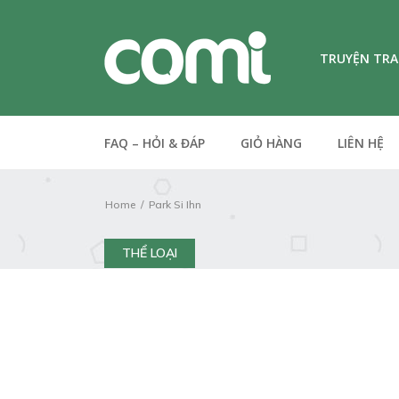
TRUYỆN TR
FAQ – HỎI & ĐÁP
GIỎ HÀNG
LIÊN HỆ
Home
Park Si Ihn
THỂ LOẠI