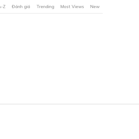
A-Z
Đánh giá
Trending
Most Views
New