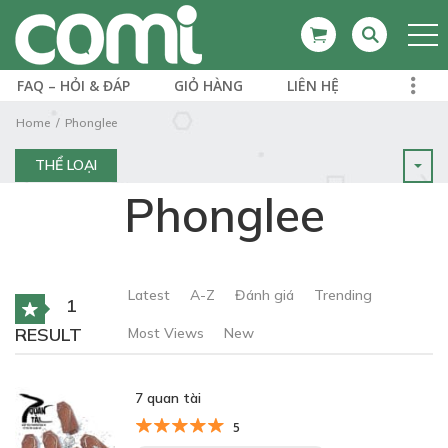
FAQ – HỎI & ĐÁP
GIỎ HÀNG
LIÊN HỆ
Home
Phonglee
THỂ LOẠI
Phonglee
Latest
A-Z
Đánh giá
Trending
1
RESULT
Most Views
New
7 quan tài
5