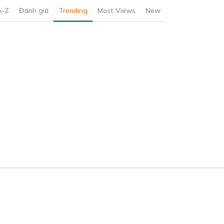
A-Z
Đánh giá
Trending
Most Views
New