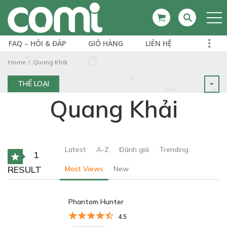
FAQ – HỎI & ĐÁP
GIỎ HÀNG
LIÊN HỆ
Home
Quang Khải
THỂ LOẠI
Quang Khải
Latest
A-Z
Đánh giá
Trending
1
RESULT
Most Views
New
Phantom Hunter
4.5