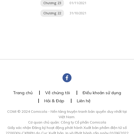
Chương 23
01/11/2021
Chương 22
31/10/2021
Trang chủ
Về chúng tôi
Điều khoản sử dụng
Hỏi & Đáp
Liên hệ
COMI © 2024 Comicola - Nền tảng truyện tranh bản quyền duy nhất tại
Việt Nam.
Cơ quan chủ quản: Công ty Cổ phần Comicola
Giấy xác nhận Đăng ký hoạt động phát hành Xuất bản phẩm điện tử số
2700/XN-CXBIPH do Cục Xuất bản, In và Phát hành cấp ngày 01/06/2022