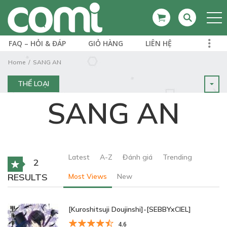
FAQ – HỎI & ĐÁP
GIỎ HÀNG
LIÊN HỆ
Home
SANG AN
THỂ LOẠI
SANG AN
Latest
A-Z
Đánh giá
Trending
2
RESULTS
Most Views
New
[Kuroshitsuji Doujinshi]-[SEBBYxCIEL]
4.6