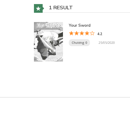
1 RESULT
Your Sword
4.2
Chương 0
25/05/2020