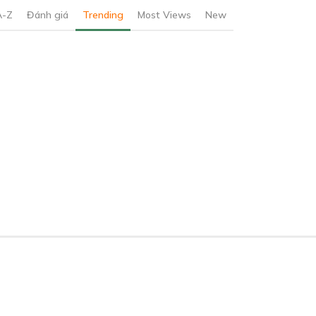
A-Z
Đánh giá
Trending
Most Views
New