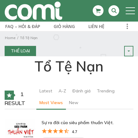
FAQ – HỎI & ĐÁP
GIỎ HÀNG
LIÊN HỆ
Home
Tổ Tệ Nạn
THỂ LOẠI
Tổ Tệ Nạn
Latest
A-Z
Đánh giá
Trending
1
RESULT
Most Views
New
Sự ra đời của siêu phẩm thuần Việt.
4.7