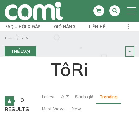
FAQ – HỎI & ĐÁP
GIỎ HÀNG
LIÊN HỆ
Home
TôRi
THỂ LOẠI
TôRi
Latest
A-Z
Đánh giá
Trending
0
RESULTS
Most Views
New