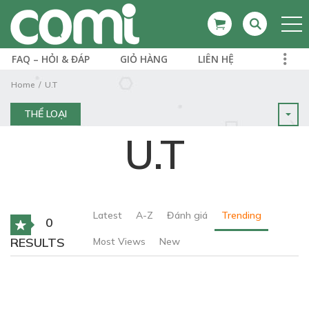
FAQ – HỎI & ĐÁP
GIỎ HÀNG
LIÊN HỆ
Home
U.T
THỂ LOẠI
U.T
Latest
A-Z
Đánh giá
Trending
0
RESULTS
Most Views
New