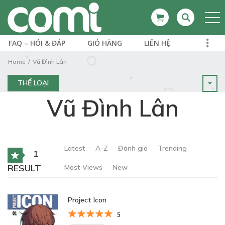
FAQ – HỎI & ĐÁP
GIỎ HÀNG
LIÊN HỆ
Home
Vũ Đình Lân
THỂ LOẠI
Vũ Đình Lân
Latest
A-Z
Đánh giá
Trending
1
RESULT
Most Views
New
Project Icon
5