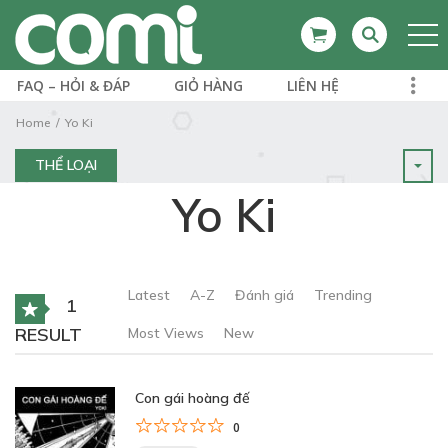
FAQ – HỎI & ĐÁP
GIỎ HÀNG
LIÊN HỆ
Home
Yo Ki
THỂ LOẠI
Yo Ki
Latest
A-Z
Đánh giá
Trending
1
RESULT
Most Views
New
Con gái hoàng đế
0